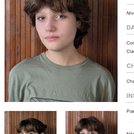
Niv
D
Con
Cla
C
Cha
I
Pia
Née