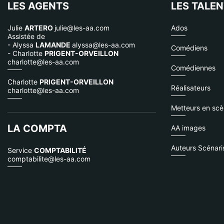
LES AGENTS
LES TALE
Julie
ARTERO
julie@les-aa.com
Ados
Assistée de
- Alyssa
LAMANDE
alyssa@les-aa.com
Comédiens
- Charlotte
PRIGENT-ORVEILLON
charlotte@les-aa.com
Comédiennes
Charlotte
PRIGENT-ORVEILLON
Réalisateurs
charlotte@les-aa.com
Metteurs en sc
LA COMPTA
AA images
Auteurs Scénari
Service
COMPTABILITÉ
comptabilite@les-aa.com