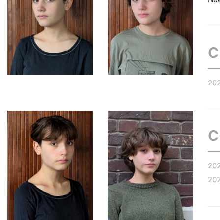
C
20
C
20
20