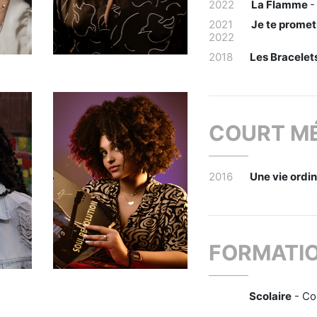
2022
La Flamme
-
2021
Je te prome
2022
2018
Les Bracele
COURT M
2016
Une vie ordin
FORMATI
Scolaire
- Co