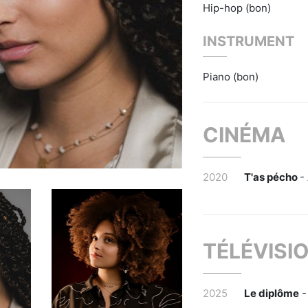
Hip-hop (bon)
INSTRUMENT
Piano (bon)
CINÉMA
2020
T'as pécho
-
TÉLÉVISI
2025
Le diplôme
-