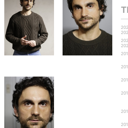
T
20
20
20
20
20
20
20
20
20
20