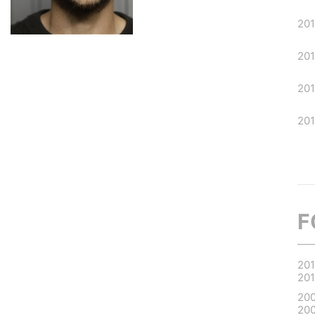
20
20
20
201
F
20
20
20
20