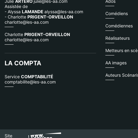
Julie
ARTERO
julie@les-aa.com
Ados
Assistée de
- Alyssa
LAMANDE
alyssa@les-aa.com
Comédiens
- Charlotte
PRIGENT-ORVEILLON
charlotte@les-aa.com
Comédiennes
Charlotte
PRIGENT-ORVEILLON
Réalisateurs
charlotte@les-aa.com
Metteurs en sc
LA COMPTA
AA images
Auteurs Scénari
Service
COMPTABILITÉ
comptabilite@les-aa.com
Site