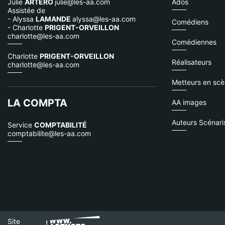
Julie
ARTERO
julie@les-aa.com
Ados
Assistée de
- Alyssa
LAMANDE
alyssa@les-aa.com
Comédiens
- Charlotte
PRIGENT-ORVEILLON
charlotte@les-aa.com
Comédiennes
Charlotte
PRIGENT-ORVEILLON
Réalisateurs
charlotte@les-aa.com
Metteurs en sc
LA COMPTA
AA images
Auteurs Scénari
Service
COMPTABILITÉ
comptabilite@les-aa.com
Site