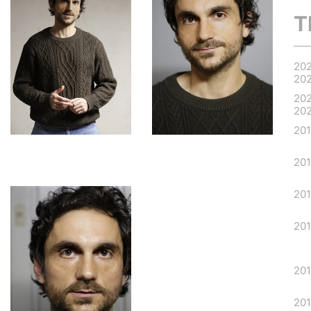
T
20
20
20
20
20
20
20
20
20
20