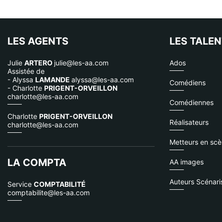
LES AGENTS
LES TALE
Julie
ARTERO
julie@les-aa.com
Ados
Assistée de
- Alyssa
LAMANDE
alyssa@les-aa.com
Comédiens
- Charlotte
PRIGENT-ORVEILLON
charlotte@les-aa.com
Comédiennes
Charlotte
PRIGENT-ORVEILLON
Réalisateurs
charlotte@les-aa.com
Metteurs en sc
LA COMPTA
AA images
Auteurs Scénari
Service
COMPTABILITÉ
comptabilite@les-aa.com