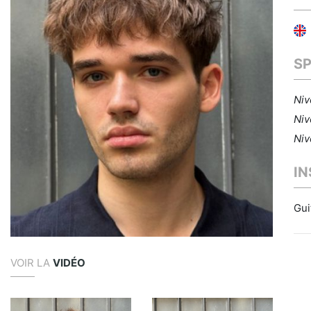
S
Niv
Niv
Niv
I
Gui
VOIR LA
VIDÉO