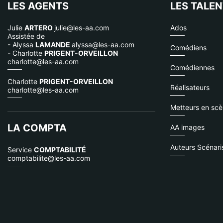
LES AGENTS
LES TALE
Julie
ARTERO
julie@les-aa.com
Ados
Assistée de
- Alyssa
LAMANDE
alyssa@les-aa.com
Comédiens
- Charlotte
PRIGENT-ORVEILLON
charlotte@les-aa.com
Comédiennes
Charlotte
PRIGENT-ORVEILLON
Réalisateurs
charlotte@les-aa.com
Metteurs en sc
LA COMPTA
AA images
Auteurs Scénari
Service
COMPTABILITÉ
comptabilite@les-aa.com