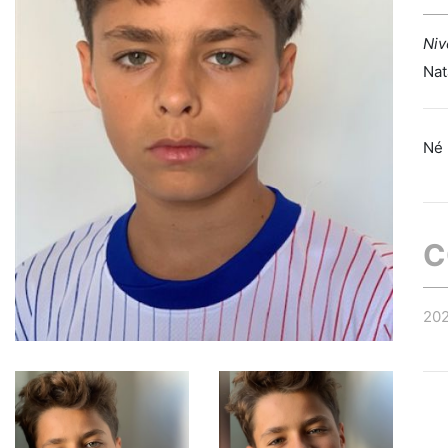
Niv
Nat
Né 
C
20