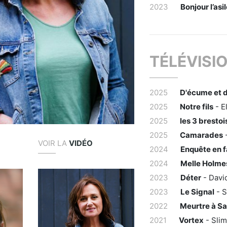
2023
Bonjour l’asi
TÉLÉVISI
2025
D'écume et 
2025
Notre fils
- E
2025
les 3 brestoi
2025
Camarades
-
VOIR LA
VIDÉO
2024
Enquête en f
2024
Melle Holme
2023
Déter
- Davi
2023
Le Signal
- S
2022
Meurtre à Sa
2021
Vortex
- Slim