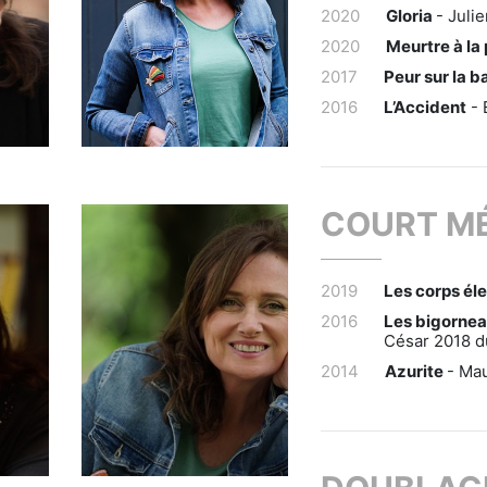
2020
Gloria
- Juli
2020
Meurtre à la
2017
Peur sur la b
2016
L’Accident
- 
COURT M
2019
Les corps él
2016
Les bigorne
César 2018 d
2014
Azurite
- Ma