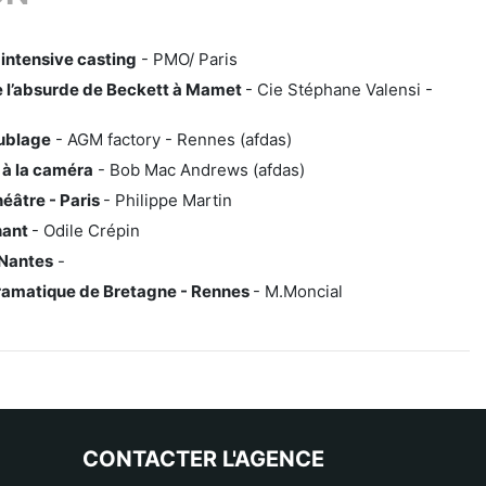
intensive casting
- PMO/ Paris
de l’absurde de Beckett à Mamet
- Cie Stéphane Valensi -
oublage
- AGM factory - Rennes (afdas)
 à la caméra
- Bob Mac Andrews (afdas)
éâtre - Paris
- Philippe Martin
hant
- Odile Crépin
 Nantes
-
Dramatique de Bretagne - Rennes
- M.Moncial
CONTACTER L'AGENCE