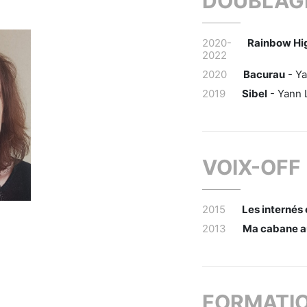
DOUBLAG
2020-
Rainbow Hi
2022
2020
Bacurau
- Ya
2019
Sibel
- Yann 
VOIX-OFF
2015
Les internés 
2013
Ma cabane a
FORMATI