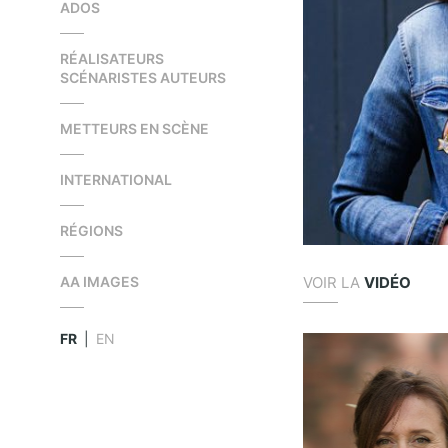
ADOS
RÉALISATEURS
SCÉNARISTES AUTEURS
METTEURS EN SCÈNE
INTERNATIONAL
RÉGIONS
VOIR LA
VIDÉO
AA IMAGES
FR
|
EN