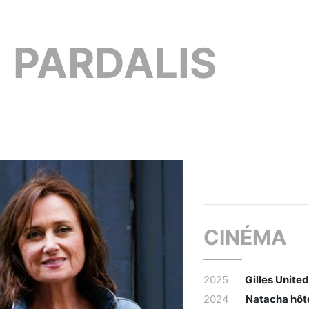
Y
PARDALIS
CINÉMA
2025
Gilles Unite
2024
Natacha hôte