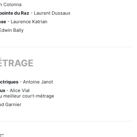
en Colonna
 pointe du Raz
- Laurent Dussaux
ase
- Laurence Katrian
Edwin Bally
ÉTRAGE
ectriques
- Antoine Janot
aux
- Alice Vial
u meilleur court-métrage
ud Garnier