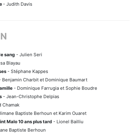
le
- Judith Davis
ON
de sang
- Julien Seri
lsa Blayau
ses
- Stéphane Kappes
 Benjamin Charbit et Dominique Baumart
amille
- Dominique Farrugia et Sophie Boudre
s
- Jean-Christophe Delpias
d Chamak
limane Baptiste Berhoun et Karim Ouaret
int Malo 10 ans plus tard
- Lionel Bailliu
ane Baptiste Berhoun