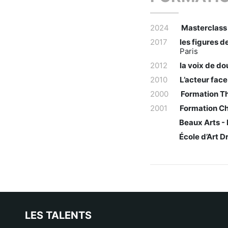
2024
Masterclass 
2017
les figures 
Paris
2012
la voix de d
2010
L’acteur face
2000
Formation Th
2001
Formation C
Beaux Arts -
École d’Art 
LES TALENTS