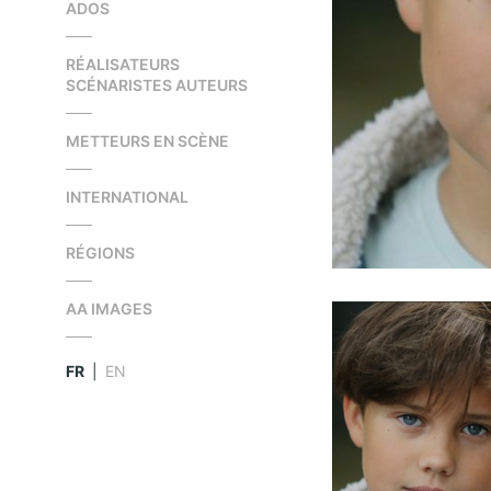
ADOS
RÉALISATEURS
SCÉNARISTES AUTEURS
METTEURS EN SCÈNE
INTERNATIONAL
RÉGIONS
AA IMAGES
FR
|
EN