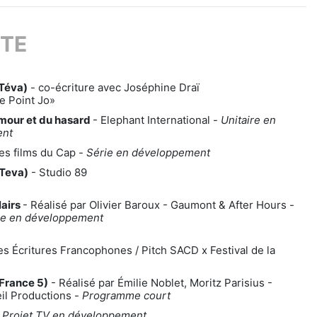
TE
(Téva)
- co-écriture avec Joséphine Draï
e Point Jo»
amour et du hasard
- Elephant International -
Unitaire en
ent
es films du Cap -
Série en développement
(Teva)
- Studio 89
lairs
- Réalisé par Olivier Baroux - Gaumont & After Hours -
e en développement
s Écritures Francophones / Pitch SACD x Festival de la
(France 5)
- Réalisé par Émilie Noblet, Moritz Parisius -
il Productions -
Programme court
-
Projet TV en développement