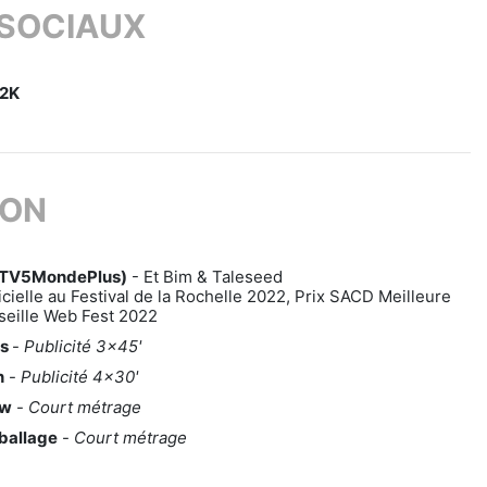
 SOCIAUX
32K
ION
(TV5MondePlus)
- Et Bim & Taleseed
icielle au Festival de la Rochelle 2022, Prix SACD Meilleure
seille Web Fest 2022
cs
-
Publicité 3x45'
n
-
Publicité 4x30'
uw
-
Court métrage
éballage
-
Court métrage