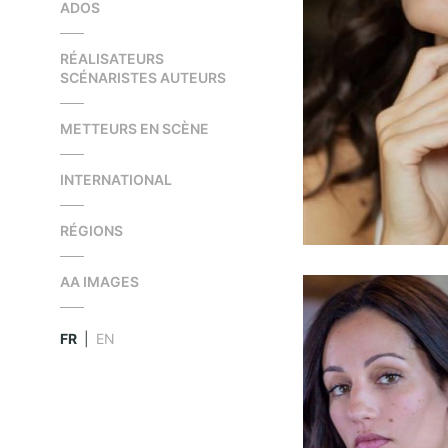
ADOS
RÉALISATEURS
SCÉNARISTES AUTEURS
METTEURS EN SCÈNE
INTERNATIONAL
RÉGIONS
AA IMAGES
FR
|
EN