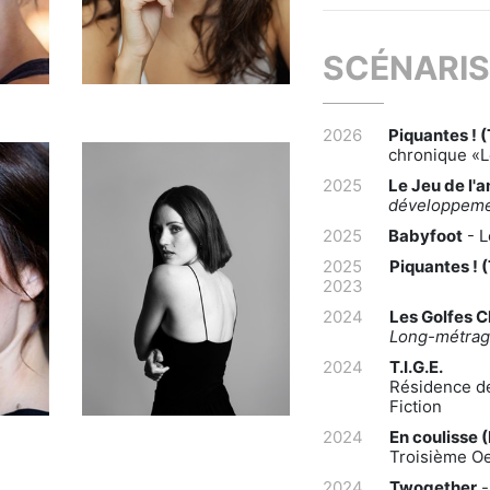
SCÉNARIS
2026
Piquantes ! 
chronique «L
2025
Le Jeu de l'
développem
2025
Babyfoot
- L
2025
Piquantes ! 
2023
2024
Les Golfes C
Long-métrag
2024
T.I.G.E.
Résidence de
Fiction
2024
En coulisse 
Troisième Oe
2024
Twogether