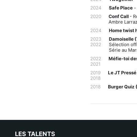
2024
Safe Place
2020
Conf Call
- R
Ambre Larraz
2024
Home twist h
2023
Damoiselle 
2022
Sélection off
Série au Mar
2022
Méfie-toi d
2021
2019
Le JT Pressé
2018
2018
Burger Quiz
LES TALENTS