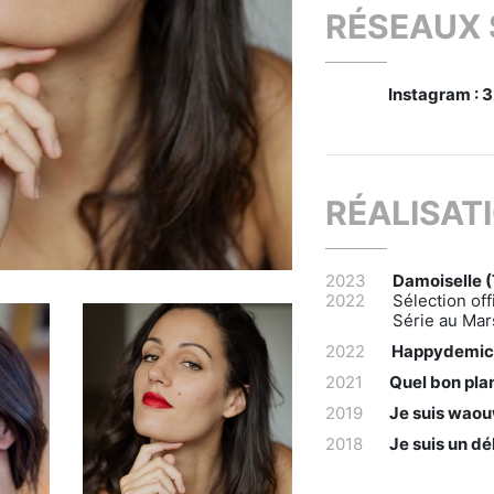
RÉSEAUX
Instagram : 
RÉALISAT
2023
Damoiselle 
2022
Sélection off
Série au Mar
2022
Happydemi
2021
Quel bon pla
2019
Je suis wao
2018
Je suis un d