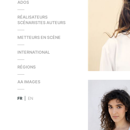
ADOS
RÉALISATEURS
SCÉNARISTES AUTEURS
METTEURS EN SCÈNE
INTERNATIONAL
RÉGIONS
AA IMAGES
FR
|
EN