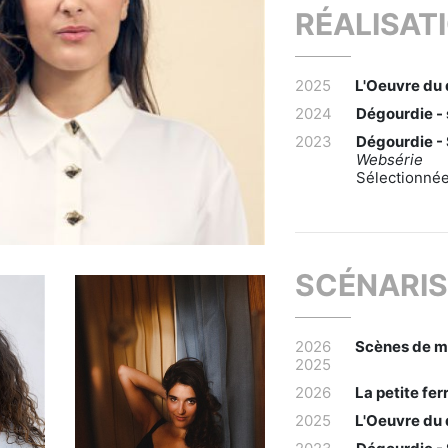
RÉALISAT
2025
L'Oeuvre du 
2024
Dégourdie - 
2023
Dégourdie - 
Websérie
Sélectionnée
SCÉNARIS
2026
Scènes de m
2025
2026
La petite fer
2025
L'Oeuvre du 