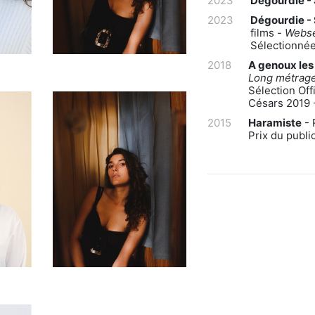
2023
Dégourdie - 
2023
Dégourdie - 
films -
Websé
Sélectionnée
2018
A genoux les
Long métrag
Sélection Off
Césars 2019 -
2015
Haramiste
- 
Prix du publi