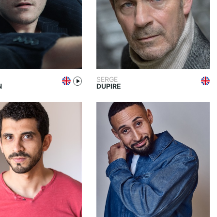
SERGE
N
DUPIRE