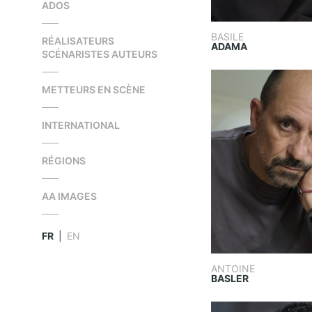
ADOS
BASILE
RÉALISATEURS
ADAMA
SCÉNARISTES AUTEURS
METTEURS EN SCÈNE
INTERNATIONAL
RÉGIONS
AA IMAGES
FR
|
EN
ANTOINE
BASLER