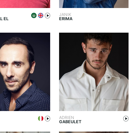
JANIK
L EL
ERIMA
ADRIEN
GABEULET