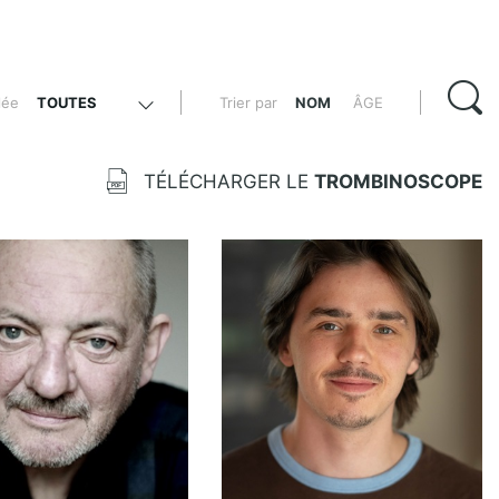
lée
TOUTES
Trier par
NOM
ÂGE
Français
Anglais
TÉLÉCHARGER LE
TROMBINOSCOPE
Italien
Arabe
Espagnol
Portugais
Créole
Pilipino
Peulh
TOUTES