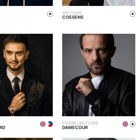
ANTOINE
COESENS
PIERRE-ANTOINE
RD
DAMECOUR