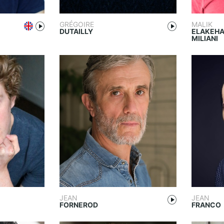
GRÉGOIRE
MALIK
DUTAILLY
ELAKEHA
MILIANI
JEAN
JEAN
FORNEROD
FRANCO