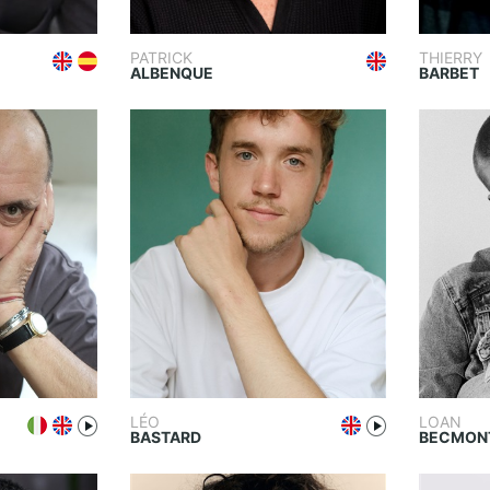
PATRICK
THIERRY
ALBENQUE
BARBET
LÉO
LOAN
BASTARD
BECMON